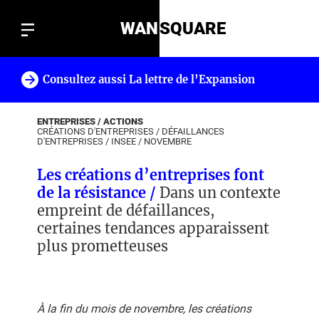
WAN
SQUARE
Consultez aussi La lettre de l’Expansion
!
ENTREPRISES / ACTIONS
CRÉATIONS D'ENTREPRISES
/
DÉFAILLANCES
D'ENTREPRISES
/
INSEE
/
NOVEMBRE
Les créations d’entreprises font
de la résistance /
Dans un contexte
empreint de défaillances,
certaines tendances apparaissent
plus prometteuses
À la fin du mois de novembre, les créations