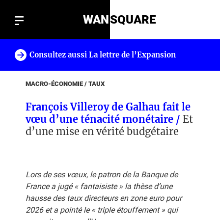
WAN
SQUARE
Consultez aussi La lettre de l’Expansion
!
MACRO-ÉCONOMIE / TAUX
François Villeroy de Galhau fait le
vœu d’une ténacité monétaire /
Et
d’une mise en vérité budgétaire
Lors de ses vœux, le patron de la Banque de
France a jugé «
fantaisiste
» la thèse d’une
hausse des taux directeurs en zone euro pour
2026 et a pointé le «
triple étouffement
» qui