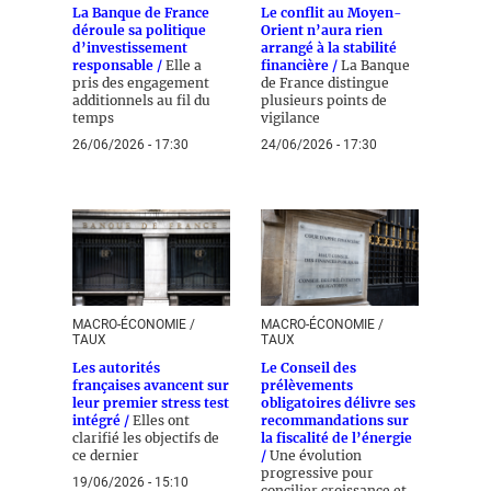
La Banque de France
Le conflit au Moyen-
déroule sa politique
Orient n’aura rien
d’investissement
arrangé à la stabilité
responsable /
Elle a
financière /
La Banque
pris des engagement
de France distingue
additionnels au fil du
plusieurs points de
temps
vigilance
26/06/2026 - 17:30
24/06/2026 - 17:30
MACRO-ÉCONOMIE /
MACRO-ÉCONOMIE /
TAUX
TAUX
Les autorités
Le Conseil des
françaises avancent sur
prélèvements
leur premier stress test
obligatoires délivre ses
intégré /
Elles ont
recommandations sur
clarifié les objectifs de
la fiscalité de l’énergie
ce dernier
/
Une évolution
progressive pour
19/06/2026 - 15:10
concilier croissance et