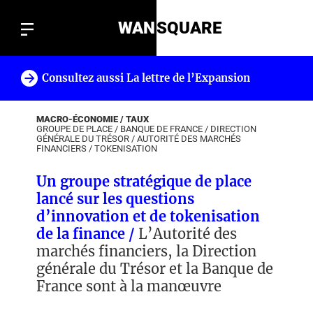
WAN
SQUARE
Consultez aussi La lettre de l’Expansion
!
MACRO-ÉCONOMIE / TAUX
GROUPE DE PLACE
/
BANQUE DE FRANCE
/
DIRECTION
GÉNÉRALE DU TRÉSOR
/
AUTORITÉ DES MARCHÉS
FINANCIERS
/
TOKENISATION
Un groupe stratégique de place
lancé sur les questions
d’innovation et de tokenisation
de la finance /
L’Autorité des
marchés financiers, la Direction
générale du Trésor et la Banque de
France sont à la manœuvre