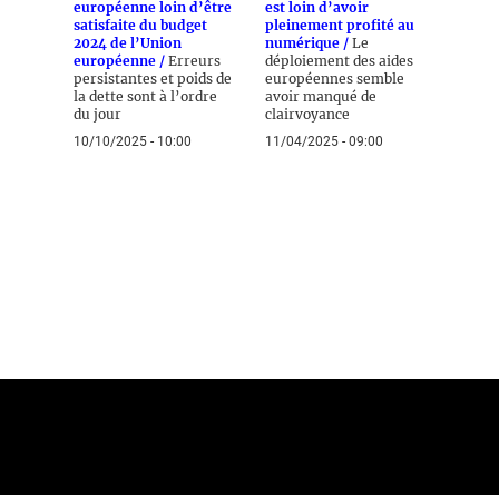
européenne loin d’être
est loin d’avoir
satisfaite du budget
pleinement profité au
2024 de l’Union
numérique /
Le
européenne /
Erreurs
déploiement des aides
persistantes et poids de
européennes semble
la dette sont à l’ordre
avoir manqué de
du jour
clairvoyance
10/10/2025 - 10:00
11/04/2025 - 09:00