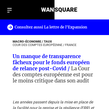
WAN
SQUARE
Consultez aussi La lettre de l’Expansion
!
MACRO-ÉCONOMIE / TAUX
COUR DES COMPTES EUROPÉENNE
/
FRANCE
Un manque de transparence
fâcheux pour le fonds européen
de relance post-Covid /
La Cour
des comptes européenne est pour
le moins critique dans son audit
Les années passent depuis la mise en place de
la facilité pour la reprise et la résilience (FRR) et