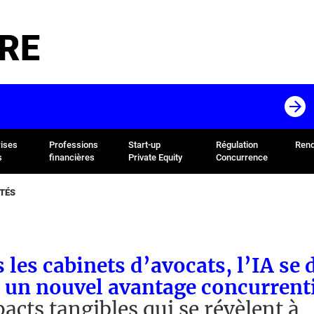
RE
rises
Professions
Start-up
Régulation
Rend
s
financières
Private Equity
Concurrence
ÉTÉS
 les cabinets d’avocats, l’IA se 
un nouvel avantage concurrenti
acts tangibles qui se révèlent à