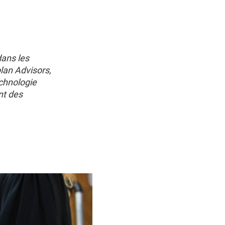
dans les
lan Advisors,
echnologie
nt des