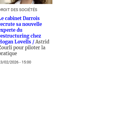
DROIT DES SOCIÉTÉS
Le cabinet Darrois
recrute sa nouvelle
experte du
restructuring chez
Hogan Lovells /
Astrid
Zourli pour piloter la
pratique
3/02/2026 - 15:00