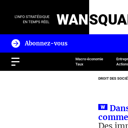
WAN
SQUA
L'INFO STRATÉGIQUE
EN TEMPS RÉEL
Abonnez-vous
Macro-économie
Entrep
Taux
Action
DROIT DES SOCI
Dans
comme 
Des imp