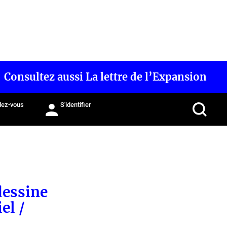
Consultez aussi La lettre de l’Expansion
ez-vous
S'identifier
dessine
el /