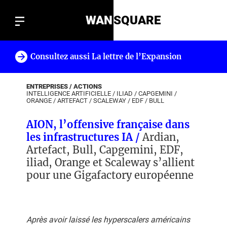
WAN
SQUARE
Consultez aussi La lettre de l’Expansion
!
ENTREPRISES / ACTIONS
INTELLIGENCE ARTIFICIELLE
/
ILIAD
/
CAPGEMINI
/
ORANGE
/
ARTEFACT
/
SCALEWAY
/
EDF
/
BULL
AION, l’offensive française dans
les infrastructures IA /
Ardian,
Artefact, Bull, Capgemini, EDF,
iliad, Orange et Scaleway s’allient
pour une Gigafactory européenne
Après avoir laissé les hyperscalers américains