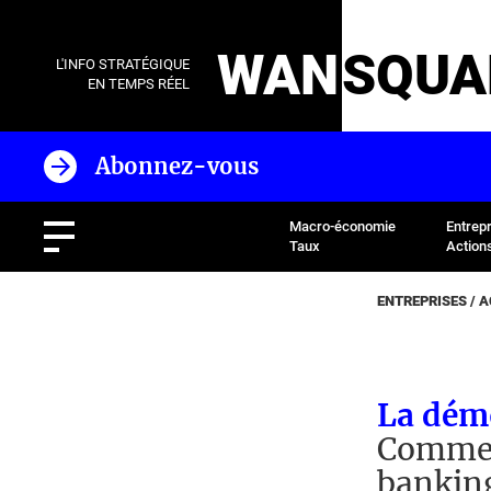
WAN
SQUA
L'INFO STRATÉGIQUE
EN TEMPS RÉEL
Abonnez-vous
Macro-économie
Entrep
Taux
Action
ENTREPRISES / 
La démo
Comment
bankin