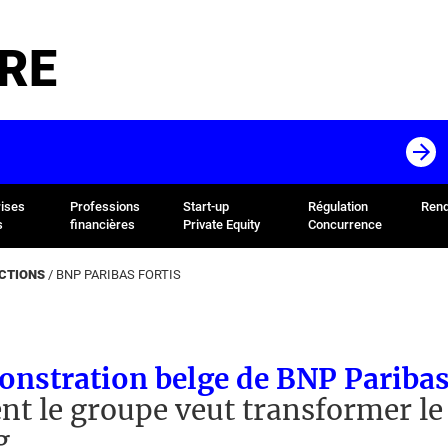
RE
rises
Professions
Start-up
Régulation
Rend
s
financières
Private Equity
Concurrence
ACTIONS
/
BNP PARIBAS FORTIS
nstration belge de BNP Paribas
 le groupe veut transformer le 
g