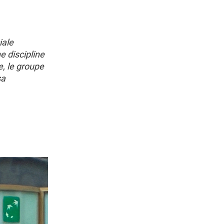
iale
e discipline
e, le groupe
sa