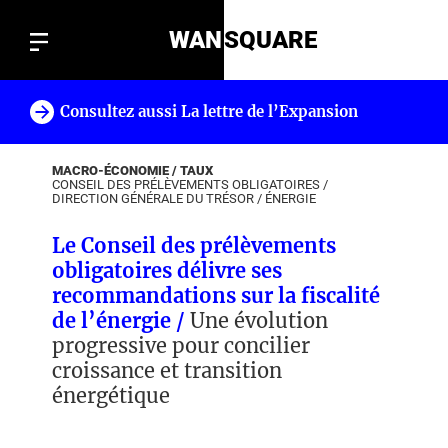
WAN
SQUARE
Consultez aussi La lettre de l’Expansion
!
MACRO-ÉCONOMIE / TAUX
CONSEIL DES PRÉLÈVEMENTS OBLIGATOIRES
/
DIRECTION GÉNÉRALE DU TRÉSOR
/
ÉNERGIE
Le Conseil des prélèvements
obligatoires délivre ses
recommandations sur la fiscalité
de l’énergie /
Une évolution
progressive pour concilier
croissance et transition
énergétique