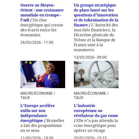
Guerre au Moyen-
Un groupe stratégique
Orient : une croissance
de place lancé sur les
mondiale en trompe-
questions d’innovation
l’œil /
Un choc
et de tokenisation de la
énergétique qui creuse
finance /
L’Autorité des
des écarts entre les
marchés financiers, la
économies
Direction générale du
Trésor et la Banque de
26/03/2026 - 11:00
France sont à la
manœuvre
13/03/2026 - 09:00
MACRO-ÉCONOMIE /
MACRO-ÉCONOMIE /
TAUX
TAUX
L’Europe accélère
L’industrie
enfin sur son
européenne au
indépendance
révélateur du gaz russe
énergétique /
Bruxelles
/
Elle n’a pas attendu la
a fait des propositions
crise énergétique pour
en ce sens
opérer un virage
11/03/2026 - 10:00
20/02/2026 - 15:15