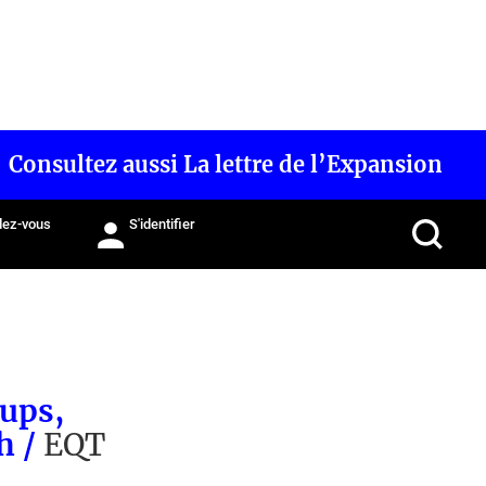
Consultez aussi La lettre de l’Expansion
ez-vous
S'identifier
-ups,
h /
EQT