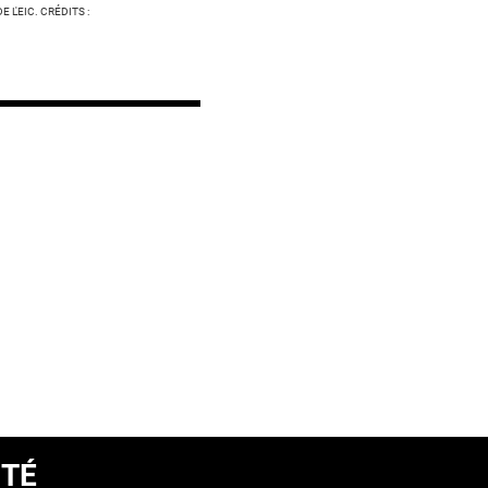
L'EIC. CRÉDITS :
ITÉ