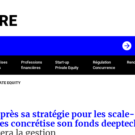
RE
rises
Professions
Start-up
Régulation
Rend
s
financières
Private Equity
Concurrence
ATE EQUITY
près sa stratégie pour les scale
es concrétise son fonds deeptec
tera la gestion