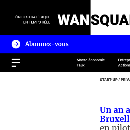
WAN
SQUA
L'INFO STRATÉGIQUE
EN TEMPS RÉEL
Abonnez-vous
Macro-économie
Entrep
Taux
Action
START-UP / PRIV
Un an a
Bruxell
en pilo