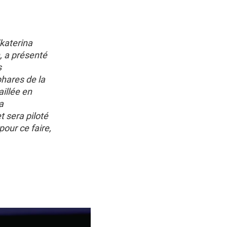
katerina
, a présenté
s
phares de la
aillée en
a
t sera piloté
our ce faire,