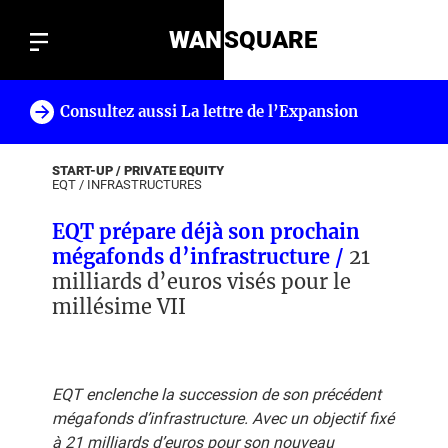
WAN
SQUARE
Consultez aussi La lettre de l’Expansion
!
START-UP / PRIVATE EQUITY
EQT
/
INFRASTRUCTURES
EQT prépare déjà son prochain
mégafonds d’infrastructure /
21
milliards d’euros visés pour le
millésime VII
EQT enclenche la succession de son précédent
mégafonds d’infrastructure. Avec un objectif fixé
à 21 milliards d’euros pour son nouveau