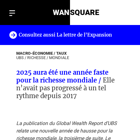
WAN
SQUARE
Consultez aussi La lettre de l’Expansion
!
MACRO-ÉCONOMIE / TAUX
UBS
/
RICHESSE
/
MONDIALE
2025 aura été une année faste
pour la richesse mondiale /
Elle
n’avait pas progressé à un tel
rythme depuis 2017
La publication du Global Wealth Report d’UBS
relate une nouvelle année de hausse pour la
richesse mondiale, la troisième de suite. Le