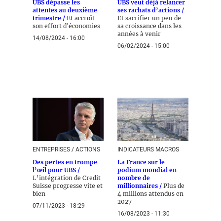
UBS dépasse les
UBS veut déjà relancer
attentes au deuxième
ses rachats d’actions /
trimestre /
Et accroît
Et sacrifier un peu de
son effort d'économies
sa croissance dans les
années à venir
14/08/2024 - 16:00
06/02/2024 - 15:00
ENTREPRISES / ACTIONS
INDICATEURS MACROS
Des pertes en trompe
La France sur le
l’œil pour UBS /
podium mondial en
L’intégration de Credit
nombre de
Suisse progresse vite et
millionnaires /
Plus de
bien
4 millions attendus en
2027
07/11/2023 - 18:29
16/08/2023 - 11:30