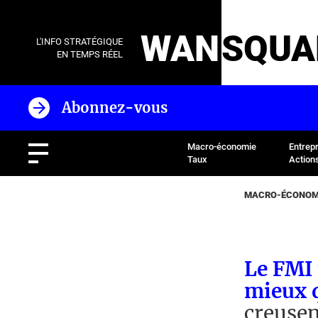
WAN
SQUA
L'INFO STRATÉGIQUE
EN TEMPS RÉEL
Abonnez-vous
Macro-économie
Entrep
Taux
Action
MACRO-ÉCONOMI
Le FMI 
mieux 
creusen