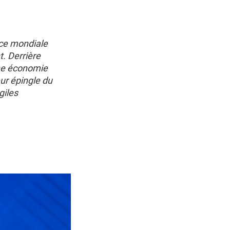
nce mondiale
. Derrière
une économie
leur épingle du
giles