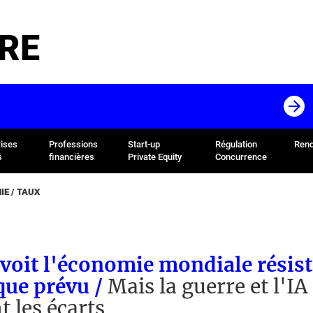
RE
rises
Professions
Start-up
Régulation
Rend
s
financières
Private Equity
Concurrence
E / TAUX
voit l'économie mondiale résist
que prévu /
Mais la guerre et l'IA
t les écarts