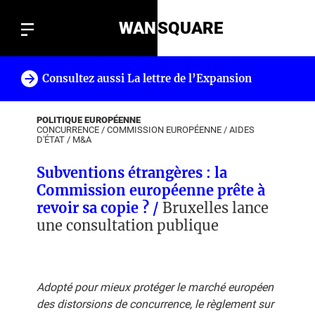
WAN
SQUARE
Consultez aussi La lettre de l’Expansion
!
POLITIQUE EUROPÉENNE
CONCURRENCE
/
COMMISSION EUROPÉENNE
/
AIDES
D'ÉTAT
/
M&A
Subventions étrangères : la
Commission européenne prête à
revoir sa copie ? /
Bruxelles lance
une consultation publique
Adopté pour mieux protéger le marché européen
des distorsions de concurrence, le règlement sur