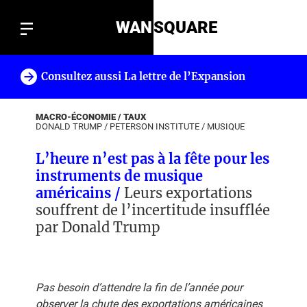
WAN
SQUARE
Consultez aussi La lettre de l’Expansion
!
MACRO-ÉCONOMIE / TAUX
DONALD TRUMP
/
PETERSON INSTITUTE
/
MUSIQUE
L’heure n’est pas à la fête pour les
instruments de musique
américains /
Leurs exportations
souffrent de l’incertitude insufflée
par Donald Trump
Pas besoin d’attendre la fin de l’année pour
observer la chute des exportations américaines