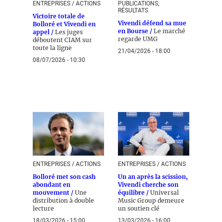
ENTREPRISES / ACTIONS
PUBLICATIONS,
RÉSULTATS
Victoire totale de
Vivendi défend sa mue
Bolloré et Vivendi en
en Bourse /
Le marché
appel /
Les juges
regarde UMG
déboutent CIAM sur
toute la ligne
21/04/2026 - 18:00
08/07/2026 - 10:30
ENTREPRISES / ACTIONS
ENTREPRISES / ACTIONS
Bolloré met son cash
Un an après la scission,
abondant en
Vivendi cherche son
mouvement /
Une
équilibre /
Universal
distribution à double
Music Group demeure
lecture
un soutien clé
18/03/2026 - 15:00
13/03/2026 - 16:00