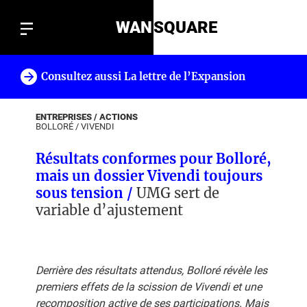
WAN
SQUARE
Consultez aussi La lettre de l’Expansion
!
ENTREPRISES / ACTIONS
BOLLORÉ
/
VIVENDI
Résultats conformes pour Bolloré,
mais un dossier Vivendi toujours
sous tension /
UMG sert de
variable d’ajustement
Derrière des résultats attendus, Bolloré révèle les
premiers effets de la scission de Vivendi et une
recomposition active de ses participations. Mais