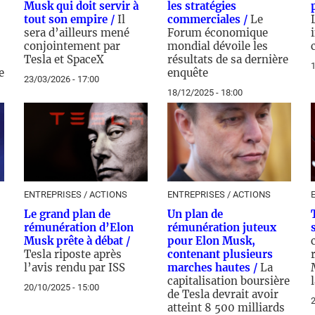
Musk qui doit servir à
les stratégies
tout son empire /
Il
commerciales /
Le
sera d’ailleurs mené
Forum économique
conjointement par
mondial dévoile les
Tesla et SpaceX
résultats de sa dernière
1
e
enquête
23/03/2026 - 17:00
18/12/2025 - 18:00
ENTREPRISES / ACTIONS
ENTREPRISES / ACTIONS
Le grand plan de
Un plan de
rémunération d’Elon
rémunération juteux
Musk prête à débat /
pour Elon Musk,
Tesla riposte après
contenant plusieurs
l’avis rendu par ISS
marches hautes /
La
capitalisation boursière
20/10/2025 - 15:00
de Tesla devrait avoir
2
atteint 8 500 milliards