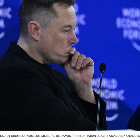
SK AU FORUM ÉCONOMIQUE MONDIAL DE DAVOS. (PHOTO : HARUN OZALP / ANADOLU / ANADOLU 