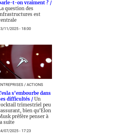
parle-t-on vraiment ? /
La question des
infrastructures est
centrale
3/11/2025 - 18:00
ENTREPRISES / ACTIONS
Tesla s’embourbe dans
ses difficultés /
Un
cocktail trimestriel peu
rassurant, bien qu'Elon
Musk préfère penser à
la suite
4/07/2025 - 17:23