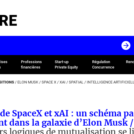
RE
rises
Professions
Start-up
Régulation
Rend
s
financières
Private Equity
Concurrence
SITIONS
/
ELON MUSK
/
SPACE X
/
XAI
/
SPATIAL
/
INTELLIGENCE ARTIFICIEL
de SpaceX et xAI : un schéma pa
t dans la galaxie d’Elon Musk /
rs logiques de mutualisation se l