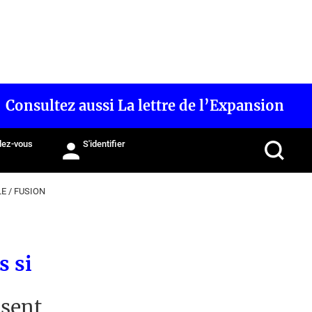
Consultez aussi La lettre de l’Expansion
ez-vous
S'identifier
LE
/
FUSION
s si
isent