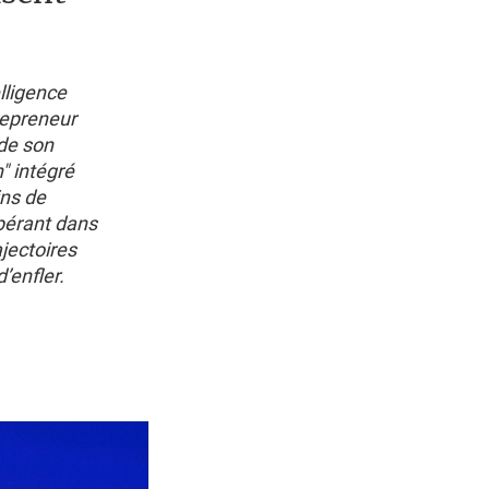
elligence
repreneur
 de son
n" intégré
ins de
opérant dans
jectoires
’enfler.