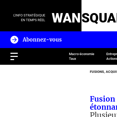
WAN
SQUA
L'INFO STRATÉGIQUE
EN TEMPS RÉEL
Abonnez-vous
Macro-économie
Entrep
Taux
Action
FUSIONS, ACQUI
Fusion 
étonnan
Plusieu