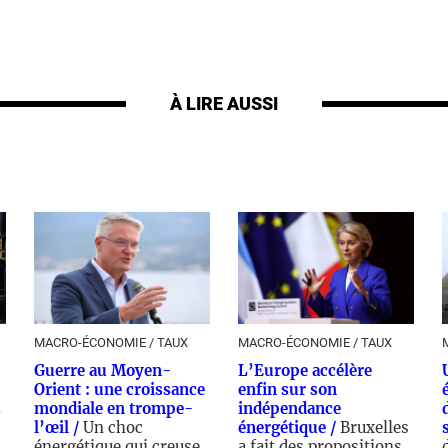
À LIRE AUSSI
MACRO-ÉCONOMIE / TAUX
MACRO-ÉCONOMIE / TAUX
Guerre au Moyen-
L’Europe accélère
Orient : une croissance
enfin sur son
s
mondiale en trompe-
indépendance
l’œil /
Un choc
énergétique /
Bruxelles
énergétique qui creuse
a fait des propositions