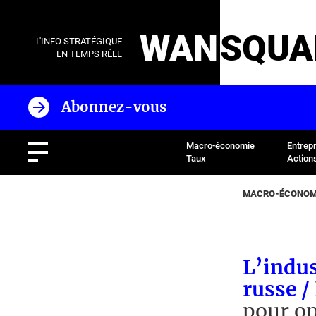
WAN
SQUA
L'INFO STRATÉGIQUE
EN TEMPS RÉEL
Abonnez-vous
Macro-économie
Entrep
Taux
Action
MACRO-ÉCONOMI
L’indus
russe /
pour op