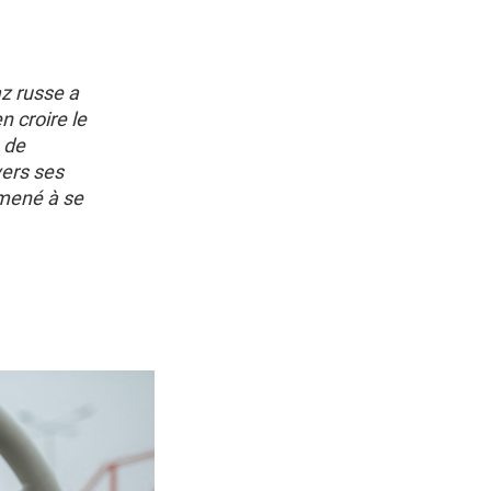
az russe a
 croire le
 de
ers ses
amené à se