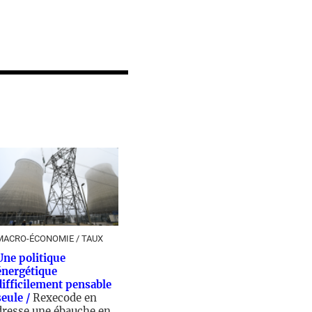
MACRO-ÉCONOMIE / TAUX
Une politique
énergétique
difficilement pensable
seule /
Rexecode en
dresse une ébauche en