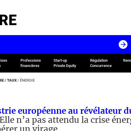
RE
rises
Professions
Start-up
Régulation
Rend
s
financières
Private Equity
Concurrence
E / TAUX
/
ÉNERGIE
trie européenne au révélateur d
Elle n’a pas attendu la crise éne
érer un virage