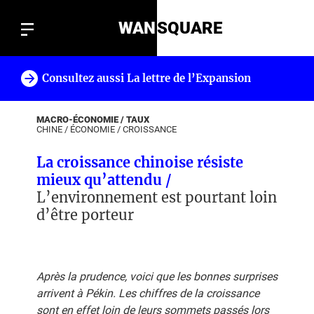
WAN
SQUARE
Consultez aussi La lettre de l’Expansion
!
MACRO-ÉCONOMIE / TAUX
CHINE
/
ÉCONOMIE
/
CROISSANCE
La croissance chinoise résiste
mieux qu’attendu /
L’environnement est pourtant loin
d’être porteur
Après la prudence, voici que les bonnes surprises
arrivent à Pékin. Les chiffres de la croissance
sont en effet loin de leurs sommets passés lors