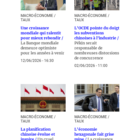
MACRO-ÉCONOMIE /
MACRO-ÉCONOMIE /
TAUX
TAUX
Une croissance
L’OCDE pointe du doigt
mondiale qui ralentit
les subventions
pour mieux rebondir /
chinoises à l'industrie /
La Banque mondiale
Pékin serait
demeure optimiste
responsable de
pour les années à venir
nombreuses distorsions
de concurrence
12/06/2026 - 16:30
02/06/2026 - 11:00
MACRO-ÉCONOMIE /
MACRO-ÉCONOMIE /
TAUX
TAUX
La planification
L’économie
chinoise évolue et
hexagonale fait grise
inspire /
Un cruel
mine /
La croissance