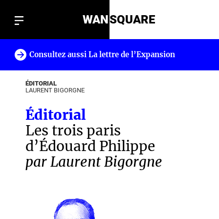
WAN
SQUARE
Consultez aussi La lettre de l’Expansion
!
ÉDITORIAL
LAURENT BIGORGNE
Éditorial
Les trois paris
d’Édouard Philippe
par Laurent Bigorgne